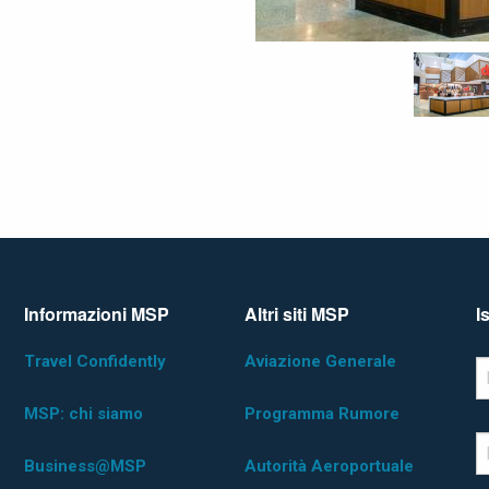
Informazioni MSP
Altri siti MSP
I
Travel Confidently
Aviazione Generale
*D
F
MSP: chi siamo
Programma Rumore
L
Business@MSP
Autorità Aeroportuale