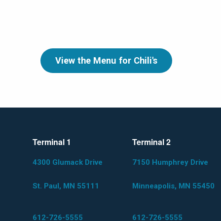
View the Menu for Chili's
Terminal 1
Terminal 2
4300 Glumack Drive
7150 Humphrey Drive
St. Paul, MN 55111
Minneapolis, MN 55450
612-726-5555
612-726-5555