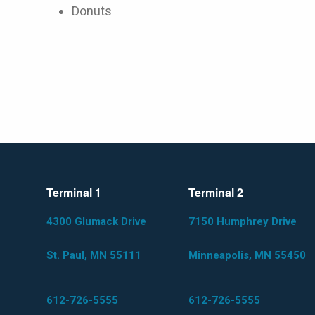
Donuts
Terminal 1
Terminal 2
4300 Glumack Drive
7150 Humphrey Drive
St. Paul, MN 55111
Minneapolis, MN 55450
612-726-5555
612-726-5555