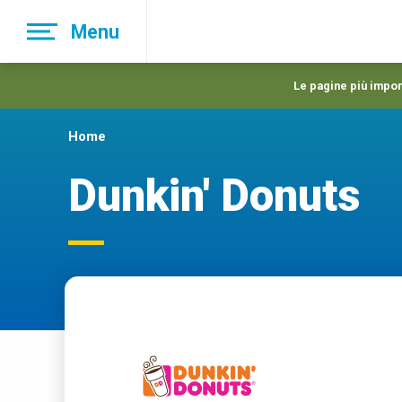
Skip
Menu
to
main
navigation
Le pagine più import
Home
Dunkin' Donuts