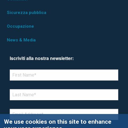
Sicurezza pubblica
Occupazione
News & Media
Iscriviti alla nostra newsletter:
*Denotes required field
FIRST NAME
*
LAST NAME
*
EMAIL
*
We use cookies on this site to enhance