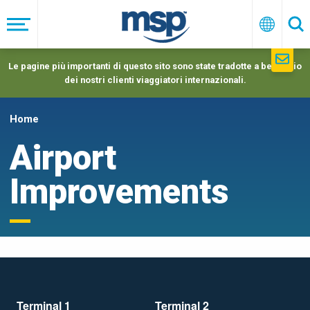
Skip
to
Menu
Italiano
Ric
main
navigation
Le pagine più importanti di questo sito sono state tradotte a beneficio
dei nostri clienti viaggiatori internazionali.
Home
Airport
Improvements
Terminal 1
Terminal 2