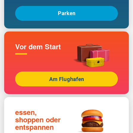
Parken
Vor dem Start
Am Flughafen
essen,
shoppen oder
entspannen