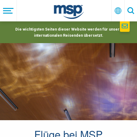
Skip
to
Menü
Deutsc
Su
main
navigation
Die wichtigsten Seiten dieser Website werden für unsere
internationalen Reisenden übersetzt.
Flüge bei MSP