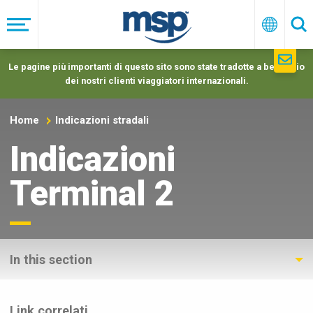
Skip
to
Menu
Italiano
Ric
main
navigation
Le pagine più importanti di questo sito sono state tradotte a beneficio
dei nostri clienti viaggiatori internazionali.
Home
Indicazioni stradali
Indicazioni
Terminal 2
In this section
Link correlati