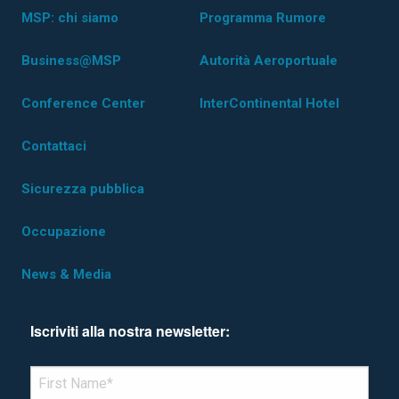
MSP: chi siamo
Programma Rumore
Business@MSP
Autorità Aeroportuale
Conference Center
InterContinental Hotel
Contattaci
Sicurezza pubblica
Occupazione
News & Media
Iscriviti alla nostra newsletter:
*Denotes required field
FIRST NAME
*