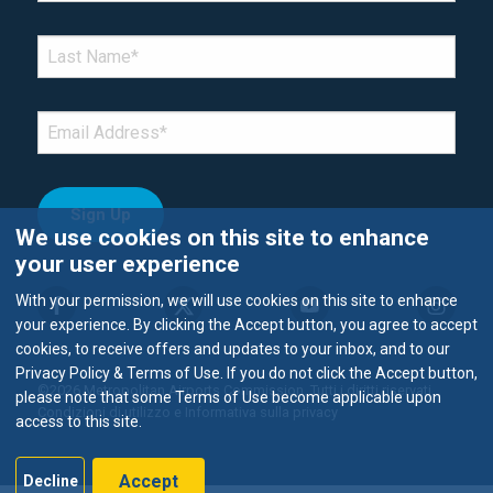
LAST NAME
*
EMAIL
*
We use cookies on this site to enhance
your user experience
With your permission, we will use cookies on this site to enhance
your experience. By clicking the Accept button, you agree to accept
cookies, to receive offers and updates to your inbox, and to our
Privacy Policy & Terms of Use. If you do not click the Accept button,
©2026 Metropolitan Airports Commission. Tutti i diritti riservati.
please note that some Terms of Use become applicable upon
Condizioni di utilizzo e Informativa sulla privacy
access to this site.
Accept
Decline