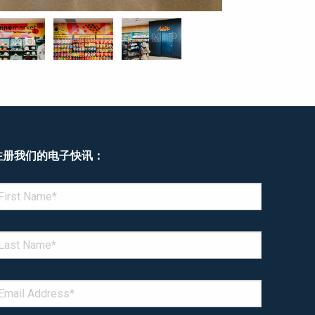
注册我们的电子快讯：
enotes required field
IRST NAME
*
AST NAME
*
MAIL
*