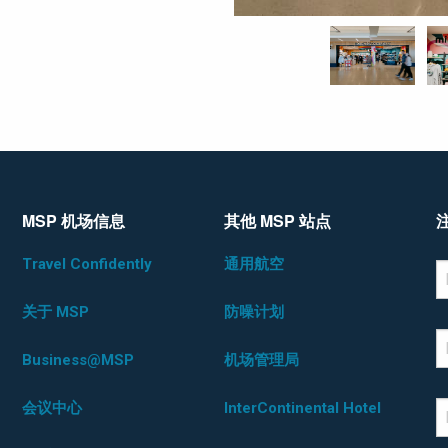
MSP 机场信息
其他 MSP 站点
Travel Confidently
通用航空
*D
F
关于 MSP
防噪计划
L
Business@MSP
机场管理局
会议中心
InterContinental Hotel
E