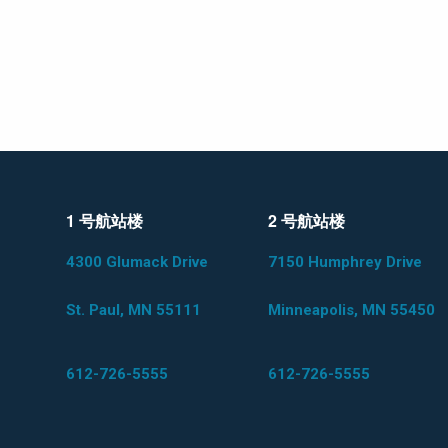
1 号航站楼
2 号航站楼
4300 Glumack Drive
7150 Humphrey Drive
St. Paul, MN 55111
Minneapolis, MN 55450
612-726-5555
612-726-5555