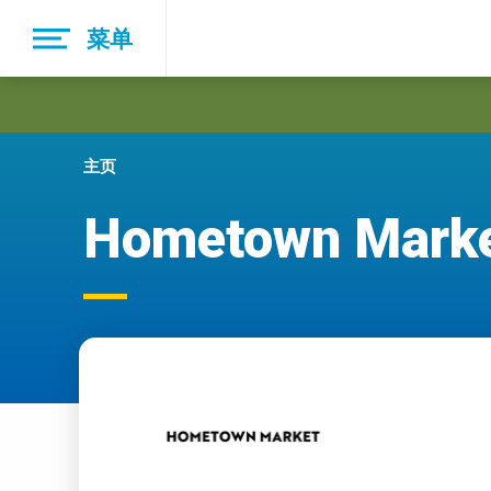
Skip
菜单
to
main
navigation
主页
Hometown Mark