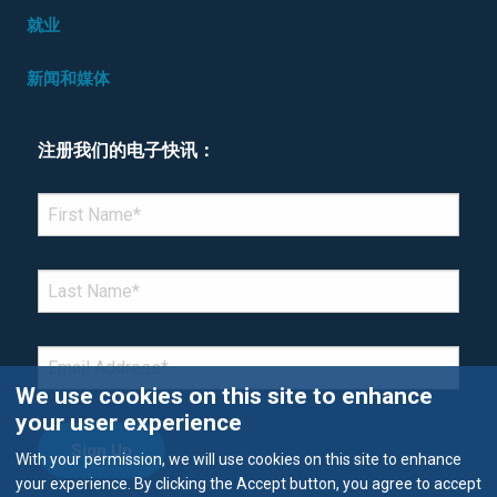
就业
新闻和媒体
注册我们的电子快讯：
*Denotes required field
FIRST NAME
*
LAST NAME
*
EMAIL
*
We use cookies on this site to enhance
your user experience
With your permission, we will use cookies on this site to enhance
your experience. By clicking the Accept button, you agree to accept