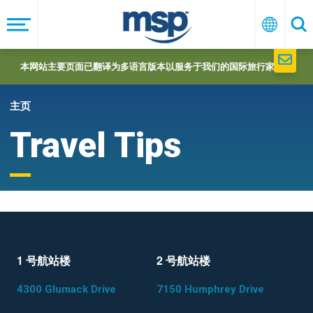
Skip
to
菜
中
搜
单
文
索
main
navigation
本网站主要页面已翻译为多语言版本以服务于我们的国际旅行家们。
主页
Travel Tips
1 号航站楼
2 号航站楼
4300 Glumack Drive
7150 Humphrey Drive