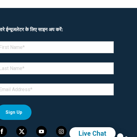
ारे ईन्यूजलेटर के लिए साइन अप करें:
enotes required field
IRST NAME
*
AST NAME
*
MAIL
*
Live Chat