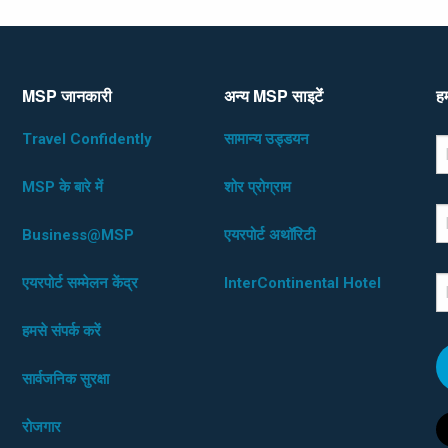
MSP जानकारी
अन्य MSP साइटेंं
हम
Travel Confidently
सामान्य उड्डयन
*D
F
MSP के बारे में
शोर प्रोग्राम
L
Business@MSP
एयरपोर्ट अथॉरिटी
एयरपोर्ट सम्मेलन केंद्र
InterContinental Hotel
E
हमसे संपर्क करें
सार्वजनिक सुरक्षा
रोजगार