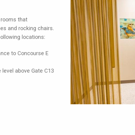
 rooms that
hes and rocking chairs.
ollowing locations:
rance to Concourse E
 level above Gate C13