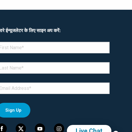
ारे ईन्यूजलेटर के लिए साइन अप करें:
enotes required field
IRST NAME
*
AST NAME
*
MAIL
*
Live Chat