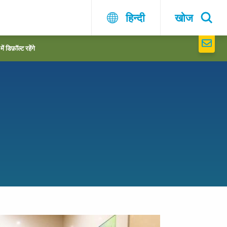
हिन्दी
खोज
 डिफ़ॉल्ट रहेंगे