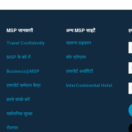
MSP जानकारी
अन्य MSP साइटेंं
हम
Travel Confidently
सामान्य उड्डयन
*D
F
MSP के बारे में
शोर प्रोग्राम
L
Business@MSP
एयरपोर्ट अथॉरिटी
एयरपोर्ट सम्मेलन केंद्र
InterContinental Hotel
E
हमसे संपर्क करें
सार्वजनिक सुरक्षा
रोजगार