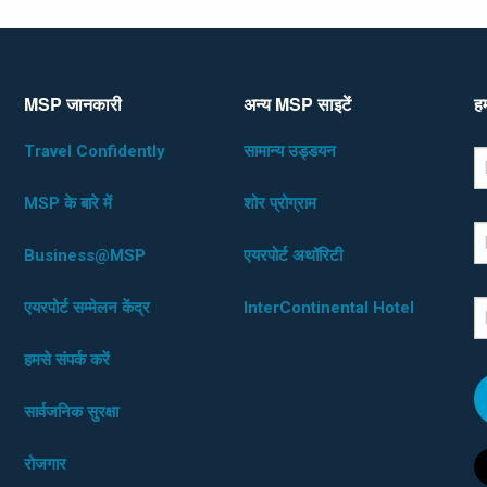
MSP जानकारी
अन्य MSP साइटेंं
हम
Travel Confidently
सामान्य उड्डयन
*D
F
MSP के बारे में
शोर प्रोग्राम
L
Business@MSP
एयरपोर्ट अथॉरिटी
एयरपोर्ट सम्मेलन केंद्र
InterContinental Hotel
E
हमसे संपर्क करें
सार्वजनिक सुरक्षा
रोजगार