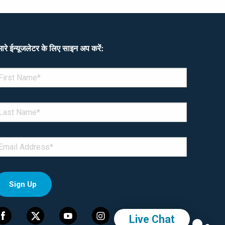
ारे ईन्यूजलेटर के लिए साइन अप करें:
enotes required field
IRST NAME
*
AST NAME
*
MAIL
*
Live Chat