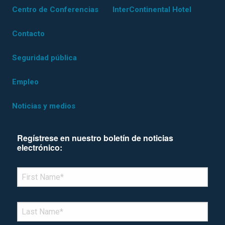
Centro de Conferencias
InterContinental Hotel
Contacto
Seguridad pública
Empleo
Noticias y medios
Regístrese en nuestro boletín de noticias
electrónico:
*Denotes required field
FIRST NAME
*
LAST NAME
*