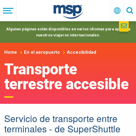
Skip
to
Menú
Españo
Se
main
navigation
Algunas páginas están disponibles en varios idiomas para ayudar a
nuestros viajeros internacionales.
Home
En el aeropuerto
Accesibilidad
Transporte
terrestre accesible
Servicio de transporte entre
terminales - de SuperShuttle