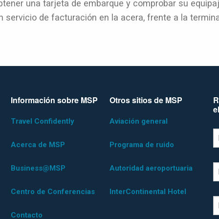
btener una tarjeta de embarque y comprobar su equipaje
 servicio de facturación en la acera, frente a la termi
Información sobre MSP
Otros sitios de MSP
R
e
Travel Confidently
Aviación general
*D
F
Acerca de MSP
Programa de ruido
Business@MSP
Autoridad aeroportuaria
L
Centro de Conferencias
InterContinental Hotel
E
Contacto