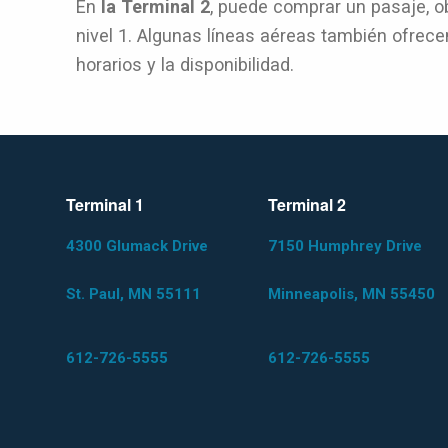
En
la Terminal 2
, puede comprar un pasaje, o
nivel 1. Algunas líneas aéreas también ofrecen
horarios y la disponibilidad.
Terminal 1
Terminal 2
4300 Glumack Drive
7150 Humphrey Drive
St. Paul, MN 55111
Minneapolis, MN 55450
612-726-5555
612-726-5555