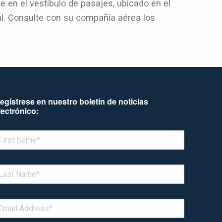
 en el vestíbulo de pasajes, ubicado en el
nal. Consulte con su compañía aérea los
egístrese en nuestro boletín de noticias
lectrónico:
enotes required field
IRST NAME
*
AST NAME
*
MAIL
*