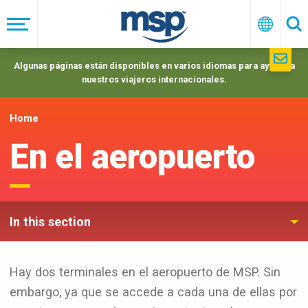
Skip
to
Menú
Españo
Se
main
navigation
Algunas páginas están disponibles en varios idiomas para ayudar a
nuestros viajeros internacionales.
Home
En el aeropuerto
In this section
Hay dos terminales en el aeropuerto de MSP. Sin
embargo, ya que se accede a cada una de ellas por