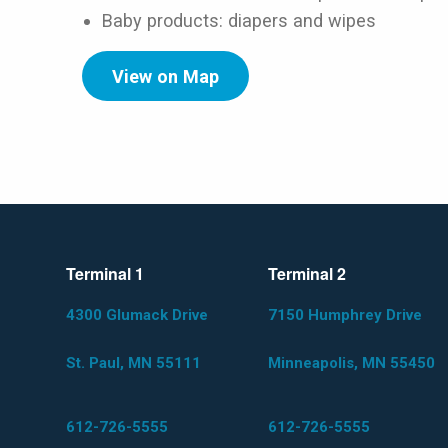
Baby products: diapers and wipes
View on Map
Terminal 1
Terminal 2
4300 Glumack Drive
7150 Humphrey Drive
St. Paul, MN 55111
Minneapolis, MN 55450
612-726-5555
612-726-5555