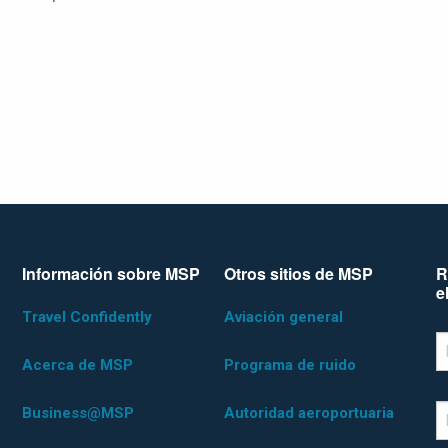
Información sobre MSP
Otros sitios de MSP
R
e
Travel Confidently
Aviación general
*D
F
Acerca de MSP
Programa de ruido
Business@MSP
Autoridad aeroportuaria
L