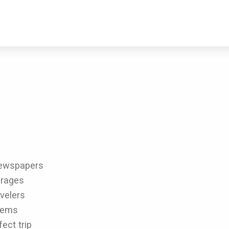
newspapers
erages
avelers
items
ect trip