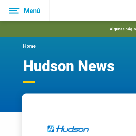
Skip
Menú
to
main
navigation
Algunas página
Home
Hudson News