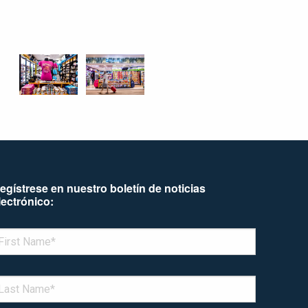
egístrese en nuestro boletín de noticias
lectrónico:
enotes required field
IRST NAME
*
AST NAME
*