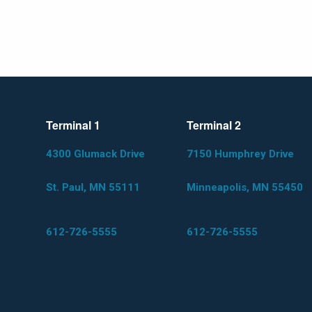
Terminal 1
Terminal 2
4300 Glumack Drive
7150 Humphrey Drive
St. Paul, MN 55111
Minneapolis, MN 55450
612-726-5555
612-726-5555