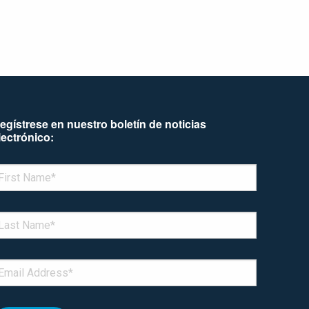
egístrese en nuestro boletín de noticias
lectrónico:
enotes required field
IRST NAME
*
AST NAME
*
MAIL
*