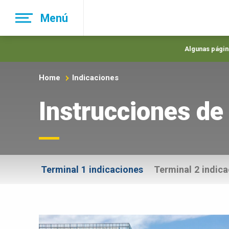
Skip
Menú
to
main
navigation
Algunas página
Home
Indicaciones
Instrucciones de 
Terminal 1 indicaciones
Terminal 2 indic